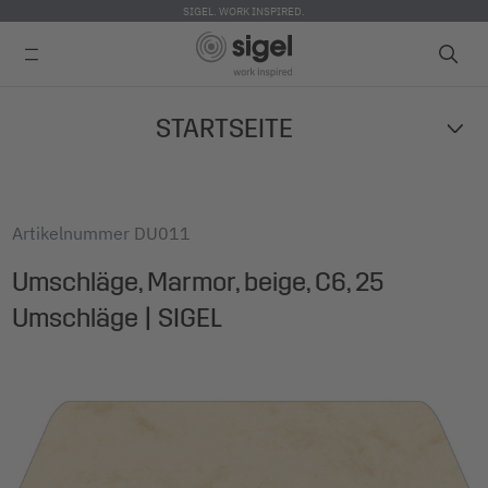
SIGEL. WORK INSPIRED.
Skip
STARTSEITE
to
main
content
Artikelnummer
DU011
Umschläge, Marmor, beige, C6, 25
Umschläge | SIGEL