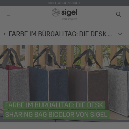
SIGEL. WORK INSPIRED.
Direkt
FARBE IM BÜROALLTAG: DIE DESK SHARING BAG BICOLOR VON SIGEL
zum
Inhalt
FARBE IM BÜROALLTAG: DIE DESK
SHARING BAG BICOLOR VON SIGEL