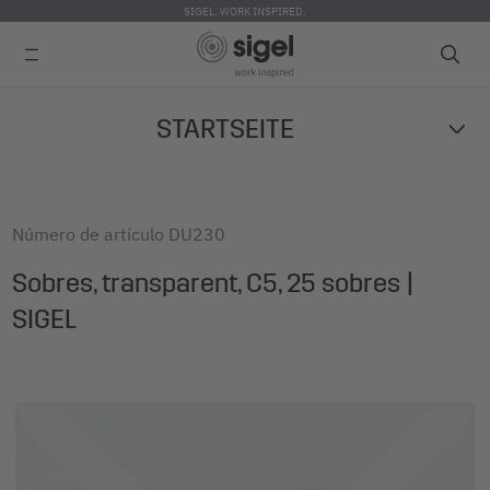
SIGEL. WORK INSPIRED.
Skip
STARTSEITE
to
main
content
Número de artículo
DU230
Sobres, transparent, C5, 25 sobres |
SIGEL