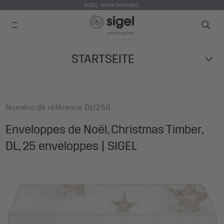
SIGEL. WORK INSPIRED.
Skip
STARTSEITE
to
main
content
Numéro de référence
DU250
Enveloppes de Noël, Christmas Timber,
DL, 25 enveloppes | SIGEL