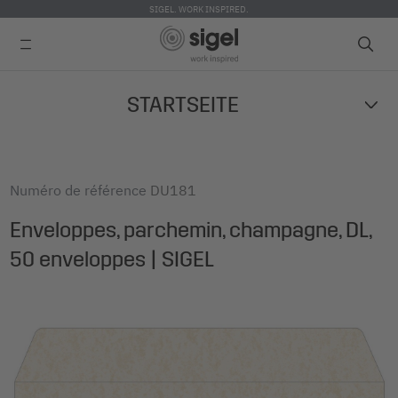
SIGEL. WORK INSPIRED.
Skip
STARTSEITE
to
main
content
Numéro de référence
DU181
Enveloppes, parchemin, champagne, DL,
50 enveloppes | SIGEL