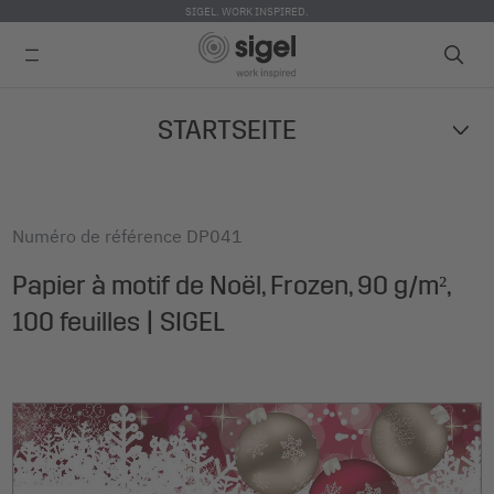
SIGEL. WORK INSPIRED.
Skip
STARTSEITE
to
main
content
Numéro de référence
DP041
Papier à motif de Noël, Frozen, 90 g/m²,
100 feuilles | SIGEL