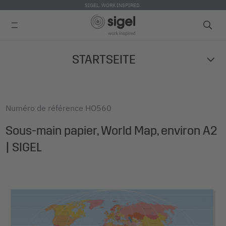
SIGEL. WORK INSPIRED.
Skip
STARTSEITE
to
main
content
Numéro de référence
HO560
Sous-main papier, World Map, environ A2
| SIGEL