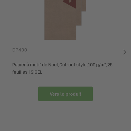
embellissent en un tour de main votre courrier de fin
d'année ou vos paquets cadeaux qui attireront tous les
regards. Les motifs festifs se distinguent par leurs finitions
brillantes et grâce au rouleau pratique, les stickers sont
faciles à retirer. Découvrez beaucoup d'autres motifs
originaux dans la large gamme SIGEL.
DP400
Fourni avec: 1x Stickers de Noël en rouleau CS122, 200
stickers
Papier à motif de Noël, Cut-out style, 100 g/m², 25
feuilles | SIGEL
Vers le produit