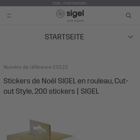
SIGEL. WORK INSPIRED.
Skip
STARTSEITE
to
main
content
Numéro de référence
CS122
Stickers de Noël SIGEL en rouleau, Cut-
out Style, 200 stickers | SIGEL