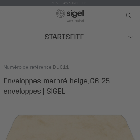
SIGEL. WORK INSPIRED.
Skip
STARTSEITE
to
main
content
Numéro de référence
DU011
Enveloppes, marbré, beige, C6, 25
enveloppes | SIGEL