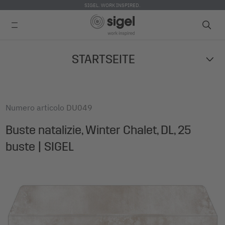
SIGEL. WORK INSPIRED.
Skip
STARTSEITE
to
main
content
Numero articolo
DU049
Buste natalizie, Winter Chalet, DL, 25
buste | SIGEL