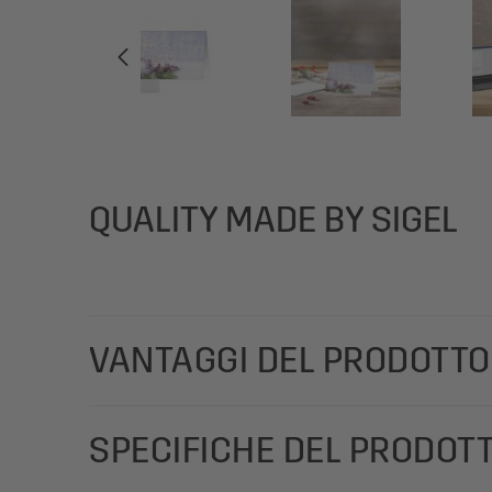
QUALITY MADE BY SIGEL
VANTAGGI DEL PRODOTTO
Per auguri di Natale speciali, da stampare e compi
SPECIFICHE DEL PRODOT
(motivo: palline di Natale in viola/verde), matt, nel