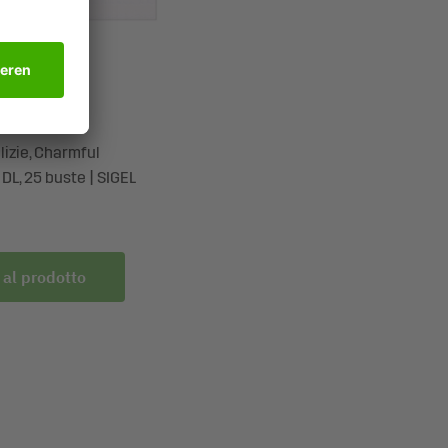
lizie, Charmful
DL, 25 buste | SIGEL
 al prodotto