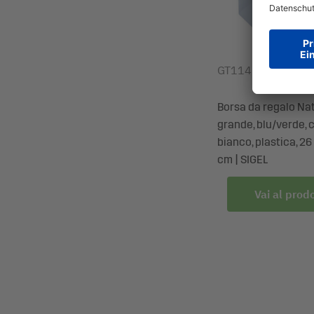
Internografia: senza internografia
Fodera interna: senza fodera
Superficie: matt
Livello di certificazione: FSC® Mix Credit (FSC-
GT114
Colore busta: bianco
Certificazione: certificazione FSC
Borsa da regalo Na
grande, blu/verde, 
bianco, plastica, 26 
cm | SIGEL
Vai al prod