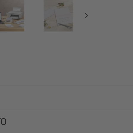
lare individualmente. Con motivo eccezionale e stampabile in un
TO
 formato A6 (250 g/m², 25 biglietti, biglietto: cartone bianco | 