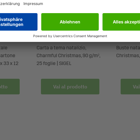
C021810)
DP443
DU443
tale
Carta a tema natalizio,
Buste nata
cartone
Charmful Christmas, 90 g/m²,
Christmas, 
x 33 x 12
25 foglie | SIGEL
otto
Vai al prodotto
Vai