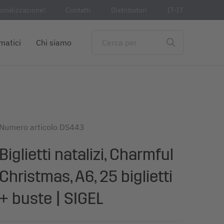
sonalizzazione!
Contatti
Distributori
IT-IT
matici
Chi siamo
Numero articolo
DS443
Biglietti natalizi, Charmful
Christmas, A6, 25 biglietti
+ buste | SIGEL