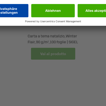
DP247
Carta a tema natalizio, Winter
Flair, 90 g/m², 100 foglie | SIGEL
Vai al prodotto