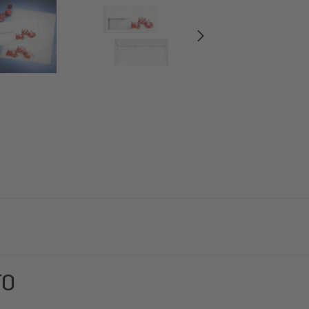
re individualmente. Buste a tema natalizio di gran stile "Winter
TO