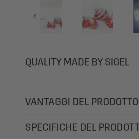
QUALITY MADE BY SIGEL
VANTAGGI DEL PRODOTTO
Per auguri di Natale speciali, da stampare e compila
SPECIFICHE DEL PRODOT
formato DL, 50 buste con lembo gommato.