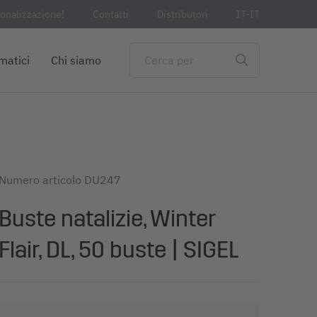
sonalizzazione!
Contatti
Distributori
IT-IT
matici
Chi siamo
Numero articolo
DU247
Buste natalizie, Winter
Flair, DL, 50 buste | SIGEL