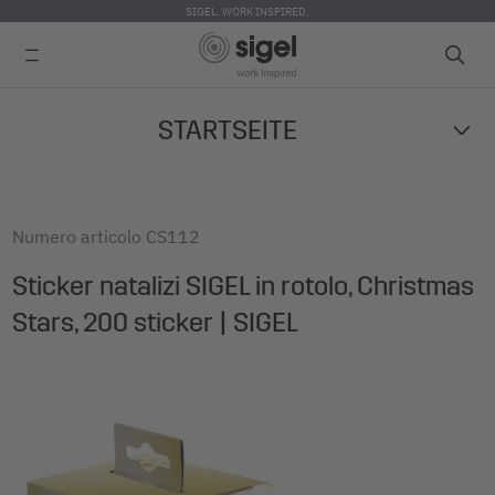
SIGEL. WORK INSPIRED.
Skip
STARTSEITE
to
main
content
Numero articolo
CS112
Sticker natalizi SIGEL in rotolo, Christmas
Stars, 200 sticker | SIGEL