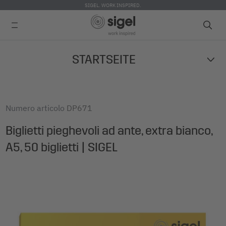
SIGEL. WORK INSPIRED.
Skip
STARTSEITE
to
main
content
Numero articolo
DP671
Biglietti pieghevoli ad ante, extra bianco,
A5, 50 biglietti | SIGEL