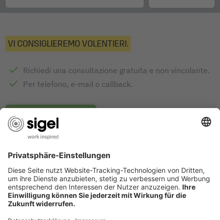
VI CONSIGLIEREMO VOLENTIERI.
Richiedi una consultazione gratuita e non vincolante.
Per telefono, e-mail o callback.
INVIA RICHIESTA
DESIGN AWARDS