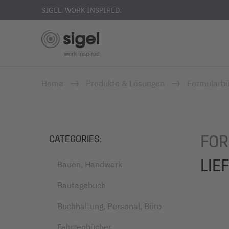
SIGEL. WORK INSPIRED.
Skip
Home
Produkte & Lösungen
Formularbü
to
main
content
FOR
CATEGORIES
:
LIE
Bauen, Handwerk
Bautagebuch
Buchhaltung, Personal, Büro
Fahrtenbücher