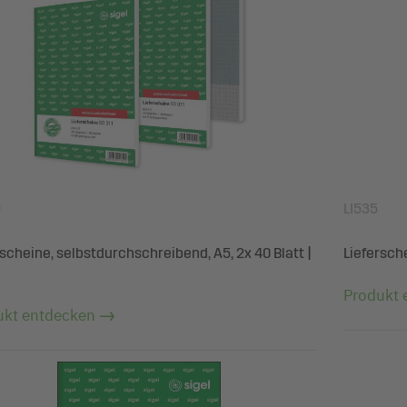
9
LI535
rscheine, selbstdurchschreibend, A5, 2x 40 Blatt |
Liefersche
Produkt 
ukt entdecken