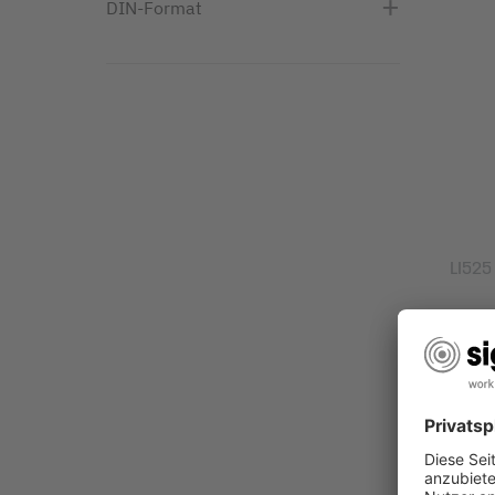
DIN-Format
LI525
Liefer
Prod