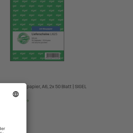
ine, mit Blaupapier, A6, 2x 50 Blatt | SIGEL
entdecken