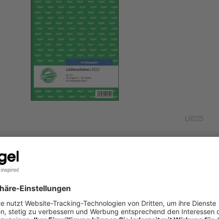
LI625
scheine, mit Blaupapier, A5, 2x 50 Blatt | SIGEL
Liefersche
ukt entdecken
Produkt 