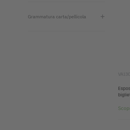
Grammatura carta/pellicola
VA13
Esposi
biglie
Scopr