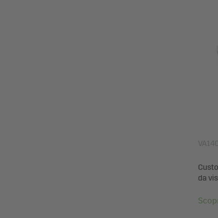
VA14
Custod
da vis
Scopr