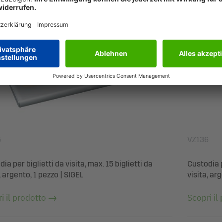
5
VZ136
ia per biglietti da visita, max. 15 biglietti da
Custodia p
, argento, 1 pezzo | SIGEL
visita, ar
i il prodotto
Scopri il