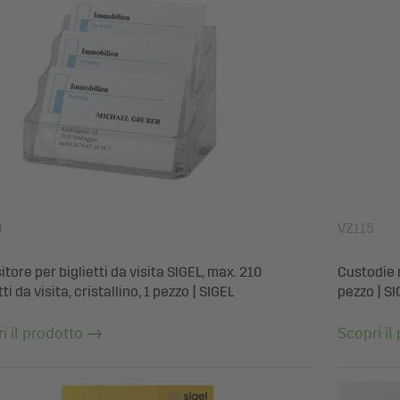
0
VZ115
tore per biglietti da visita SIGEL, max. 210
Custodie m
tti da visita, cristallino, 1 pezzo | SIGEL
pezzo | S
i il prodotto
Scopri il