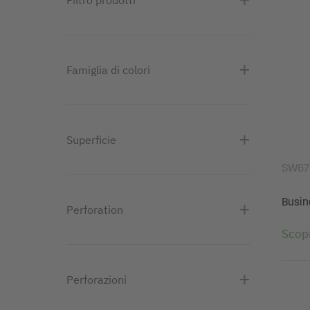
Filtro prodotti
Famiglia di colori
Superficie
SW67
Busin
Perforation
Scopr
Perforazioni