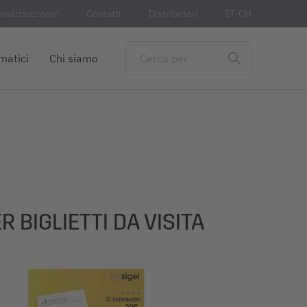
onalizzazione!
Contatti
Distributori
IT-CH
matici
Chi siamo
R BIGLIETTI DA VISITA