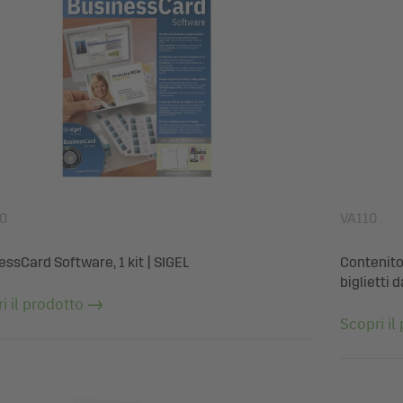
0
VA110
essCard Software, 1 kit | SIGEL
Contenitor
biglietti d
i il prodotto
Scopri il