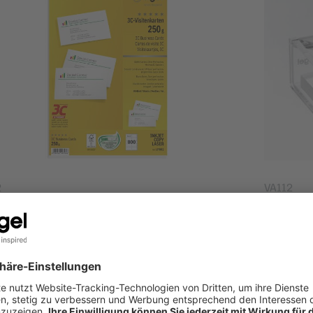
2
VA112
tti da visita, extra bianco, 250 g/m², 800 biglietti |
Contenitor
visita, cri
i il prodotto
Scopri il