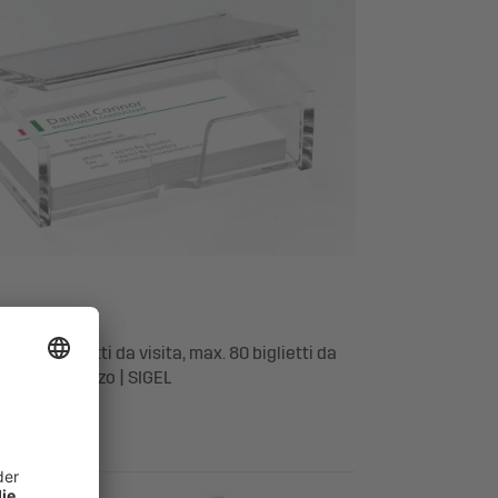
e per biglietti da visita, max. 80 biglietti da
stallino, 1 pezzo | SIGEL
 prodotto