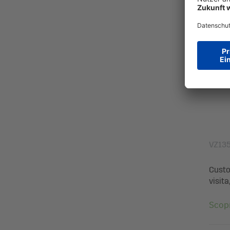
VZ13
Custod
visita
Scopr