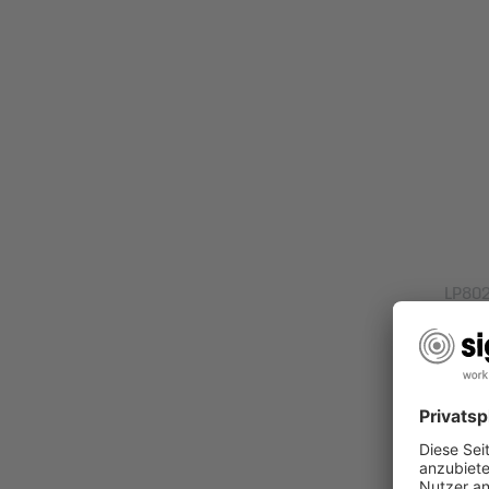
LP80
Biglie
SIGEL
Scopr