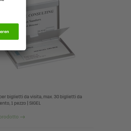
er biglietti da visita, max. 30 biglietti da
gento, 1 pezzo | SIGEL
 prodotto