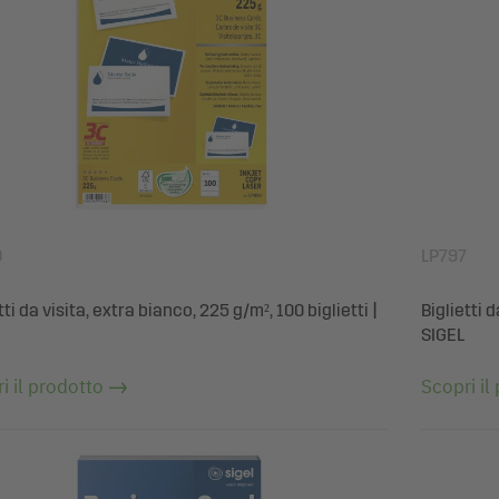
0
LP797
tti da visita, extra bianco, 225 g/m², 100 biglietti |
Biglietti 
SIGEL
i il prodotto
Scopri il