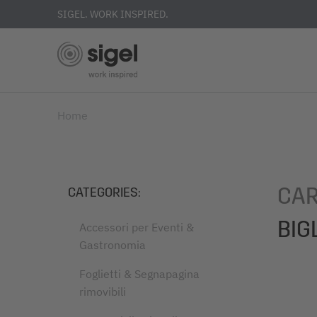
SIGEL. WORK INSPIRED.
Skip
Home
to
main
content
CAR
CATEGORIES
:
BIG
Accessori per Eventi &
Gastronomia
Foglietti & Segnapagina
rimovibili