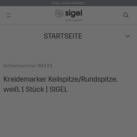
SIGEL. WORK INSPIRED.
Skip
STARTSEITE
to
main
content
Artikelnummer
BA181
Kreidemarker Keilspitze/Rundspitze,
weiß, 1 Stück | SIGEL