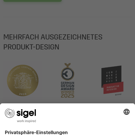
MEHRFACH AUSGEZEICHNETES
PRODUKT-DESIGN