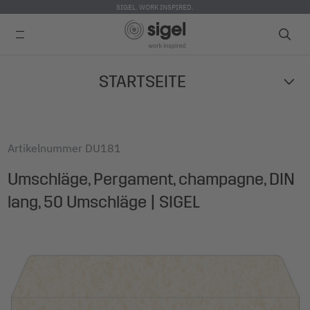
SIGEL. WORK INSPIRED.
Skip
STARTSEITE
to
main
content
Artikelnummer
DU181
Umschläge, Pergament, champagne, DIN
lang, 50 Umschläge | SIGEL