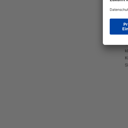
G
G
k
K
S