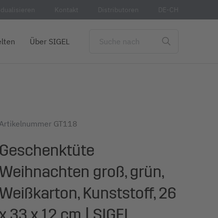
idualisieren
Kontakt
Distributoren
DE-CH
lten
Über SIGEL
Artikelnummer
GT118
Geschenktüte
Weihnachten groß, grün,
Weißkarton, Kunststoff, 26
x 33 x 12 cm | SIGEL