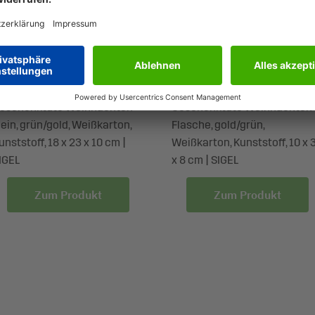
T119
GT130
eschenktüte Weihnachten
Geschenktüte Weihnachten
lein, grün/gold, Weißkarton,
Flasche, gold/grün,
unststoff, 18 x 23 x 10 cm |
Weißkarton, Kunststoff, 10 x 
IGEL
x 8 cm | SIGEL
Zum Produkt
Zum Produkt