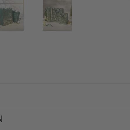
nen, stilvollen Weihnachtsdesign geben Ihren Weihnachtsgesc
N
Glanzfolie im Format 26 x 33 x 12 cm in grün.