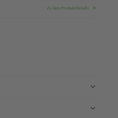
Zu den Produktdetails
henken den letzten Schliff. Geschenktüte groß