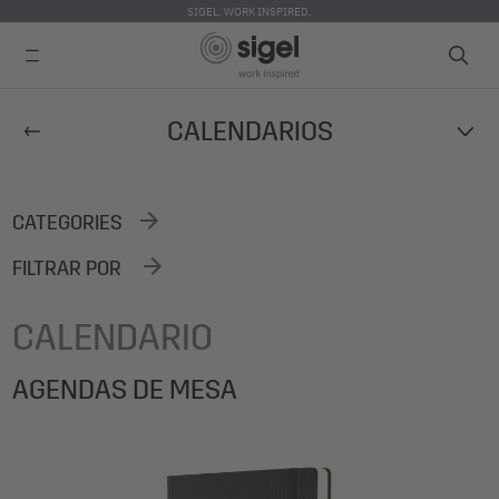
SIGEL. WORK INSPIRED.
Skip
CALENDARIOS
to
main
content
CATEGORIES
FILTRAR POR
CALENDARIO
AGENDAS DE MESA