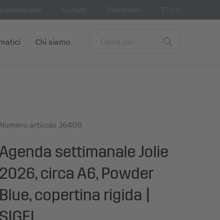
onalizzazione!
Contatti
Distributori
IT-CH
matici
Chi siamo
Numero articolo
J6400
Agenda settimanale Jolie
2026, circa A6, Powder
Blue, copertina rigida |
SIGEL