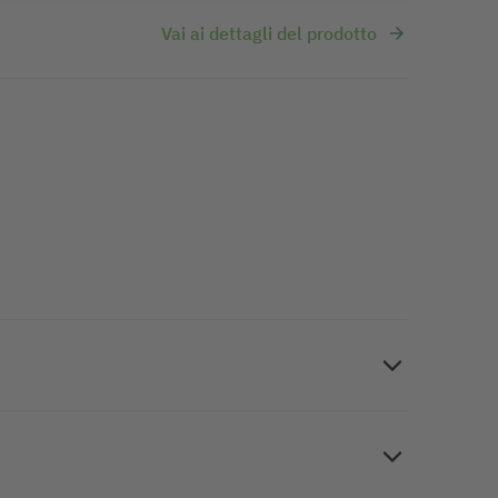
Vai ai dettagli del prodotto
design stiloso si coniuga alla pratica funzionalità,
le agende settimanali Jolie di tendenza 2026
2 foglie fogli perforati). La robusta copertina