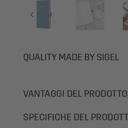
QUALITY MADE BY SIGEL
VANTAGGI DEL PRODOTTO
Con la vivacità dei suoi colori il diario per appunt
SPECIFICHE DEL PRODOT
per gestire sempre al meglio la vostra giornata pr
(calendario: 2 pagine = 1 settimana, DE/GB/FR/NL) f