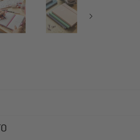
amenti vi accompagna meravigliosamente per tutto l'anno. Il suo 
TO
ivata e professionale. Organizzarsi sempre stilosamente – con 
ormato circa A6 (9,50 x 15 x 1,80 cm) con 174 pagine (di cui 1