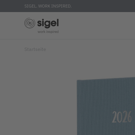
SIGEL. WORK INSPIRED.
Skip
Startseite
to
main
content