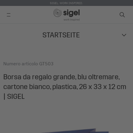
SIGEL. WORK INSPIRED.
Skip
STARTSEITE
to
main
content
Numero articolo
GT503
Borsa da regalo grande, blu oltremare,
cartone bianco, plastica, 26 x 33 x 12 cm
| SIGEL