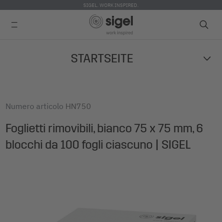
SIGEL. WORK INSPIRED.
Skip
STARTSEITE
to
main
content
Numero articolo
HN750
Foglietti rimovibili, bianco 75 x 75 mm, 6
blocchi da 100 fogli ciascuno | SIGEL