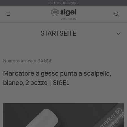
SIGEL. WORK INSPIRED.
Skip
STARTSEITE
to
main
content
Numero articolo
BA184
Marcatore a gesso punta a scalpello,
bianco, 2 pezzo | SIGEL