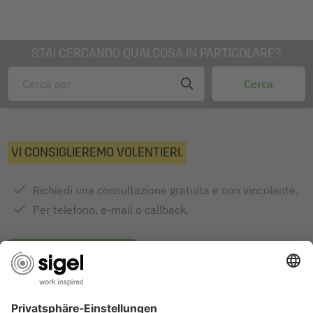
Dotazione: 1x Marcatore a gesso BA184, 2 pezzo
STAI CERCANDO QUALCOSA IN PARTICOLARE?
VI CONSIGLIEREMO VOLENTIERI.
Richiedi una consultazione gratuita e non vincolante.
Per telefono, e-mail o callback.
INVIA RICHIESTA