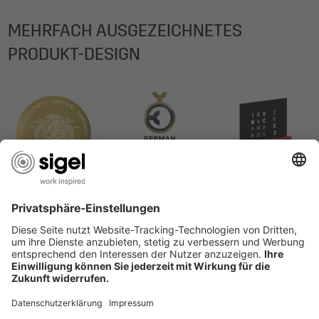
MEHRFACH AUSGEZEICHNETES
PRODUKT-DESIGN