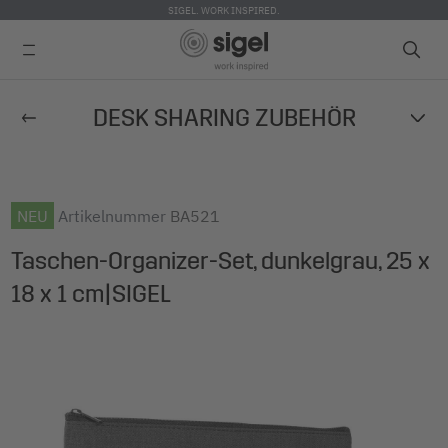
SIGEL. WORK INSPIRED.
Skip
DESK SHARING ZUBEHÖR
to
main
content
NEU
Artikelnummer
BA521
Taschen-Organizer-Set, dunkelgrau, 25 x
18 x 1 cm|SIGEL