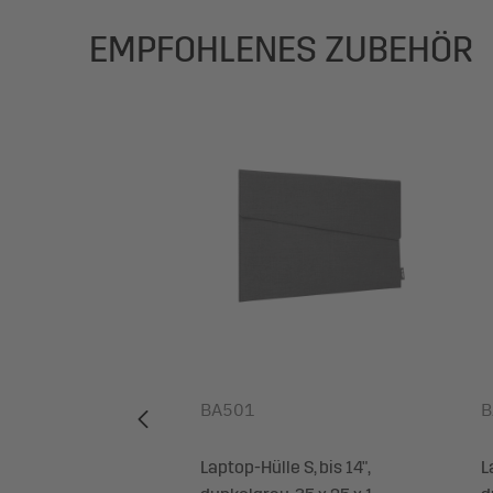
EMPFOHLENES ZUBEHÖR
BA501
B
ing Bag Workspace
Laptop-Hülle S, bis 14",
L