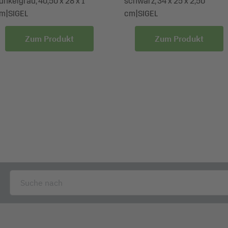
unkelgrau, 40,50 x 28 x 1
schwarz, 34 x 25 x 2,50
m|SIGEL
cm|SIGEL
Zum Produkt
Zum Produkt