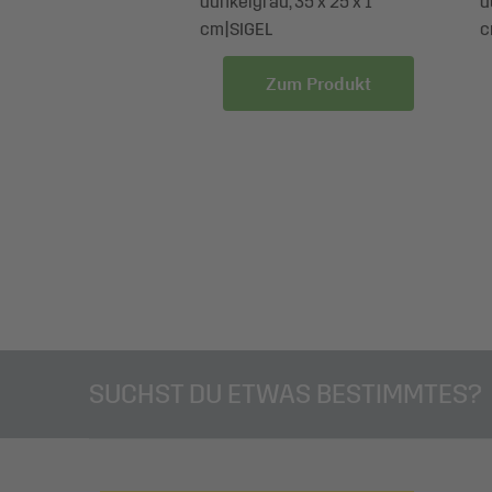
", dunkelgrau, 45 x
dunkelgrau, 35 x 25 x 1
d
m|SIGEL
cm|SIGEL
c
um Produkt
Zum Produkt
SUCHST DU ETWAS BESTIMMTES?