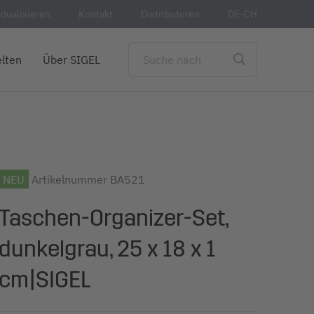
idualisieren
Kontakt
Distributoren
DE-CH
lten
Über SIGEL
NEU
Artikelnummer
BA521
Taschen-Organizer-Set,
dunkelgrau, 25 x 18 x 1
cm|SIGEL