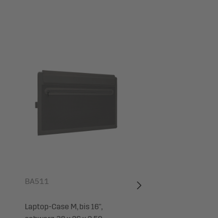
BA511
SA611
Laptop-Case M, bis 16",
Schreibunterlage ei