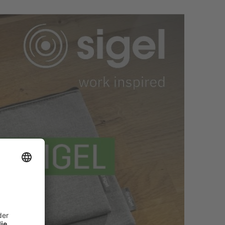
der Filz den Inhalt; bei stärkeren
lung der Produkte erfolgt nach unseren strengen
ng und Individualisierung mit Logo führen wir
ei für Präzision und langlebige Qualität.
s Hauptfach. Die größere der beiden Taschen ist
sichtlich verstauen kannst.
leicht. Sie schützen deinen Inhalt vor