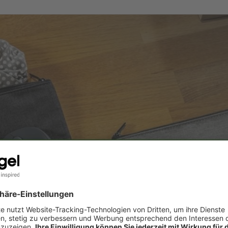
hten Tuch und mildem Reinigungsmittel säubern. Innen schützt 
 vollständig trocknen lassen.
von SIGEL in Deutschland designt und entwickelt. Die Herstel
enarbeit mit langjährigen Partnern. Die hochwertige Veredelu
uktion in Deutschland durch – „Printed in Germany“ steht hierb
en Täschchen. Beide Modelle bieten dir jeweils ein geräumige
sh ausgestattet, in dem du kleinere Utensilien besonders über
m PET gefertigt und damit wasserabweisend, robust und pflege
ändig wasserdicht.