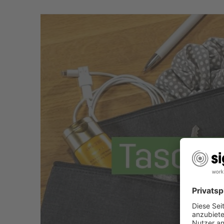
wasserabweisend und lässt sich gut mit einem feuc
Verschmutzungen diesen vorsichtig ausbürsten und
Wo werden die Taschen produziert?
Die Desk Sharing Bags und Bag Accessoires werden 
Qualitäts- und Nachhaltigkeitsstandards in Zusamm
anschließend komplett in unserer hauseigenen Prod
Wie viele Fächer sind im Taschenorganizer?
Das Taschenorganizer-Set besteht aus zwei einzeln
zusätzlich mit einem praktischen Innenfach aus Me
Sind die Taschenorganizer wasserdicht?
Unsere Taschen‑Organizer sind außen aus recycelte
Spritzwasser und Schmutz, sind jedoch nicht vollst