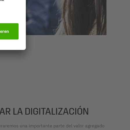
AR LA DIGITALIZACIÓN
neraremos una importante parte del valor agregado