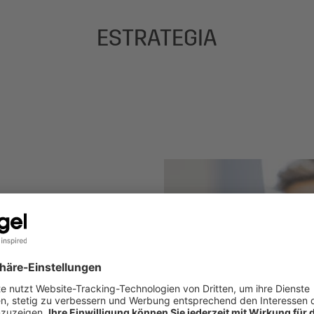
ESTRATEGIA
EL
equisitos de
estra empresa, es