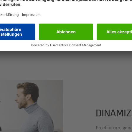
a de productos.
DINAMIZ
En el futuro, ge