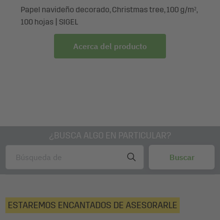
para tener siempre en reserva.
Papel navideño decorado, Christmas tree, 100 g/m²,
100 hojas | SIGEL
Volúmen de entrega: 1x Bolsa para regalo Navidad GT037,
1 unidad, con base reforzada, etiquetas de regalo para
Acerca del producto
colgar y cordones de transporte de color a juego
¿BUSCA ALGO EN PARTICULAR?
ESTAREMOS ENCANTADOS DE ASESORARLE