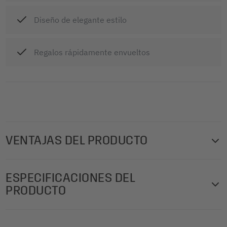
Diseño de elegante estilo
Regalos rápidamente envueltos
VENTAJAS DEL PRODUCTO
Las cualitativas bolsas de regalo de SIGEL con su moderno
ESPECIFICACIONES DEL
diseño navideño son la mejor manera para empaquetar
PRODUCTO
obsequios con estilo, ya que añaden elegancia, distinción y
originalidad a sus regalos, en especial al querer tener
Design: Christmas Tree
un detalle con alguien especial. Bolsas de regalo muy