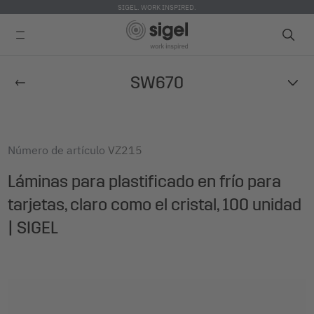
SIGEL. WORK INSPIRED.
Skip
SW670
to
main
content
Número de artículo
VZ215
Láminas para plastificado en frío para
tarjetas, claro como el cristal, 100 unidad
| SIGEL