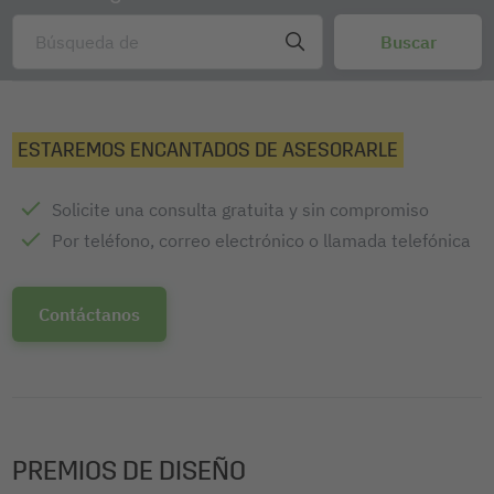
sus tarjetas de visita, entradas reutilizables, carnés
permanentes de socio o de club, etc., de forma rápida y
sencilla con estas láminas de plastificación en frío.
Protección ideal contra la humedad, la suciedad y los
arañazos.
ESTAREMOS ENCANTADOS DE ASESORARLE
Volúmen de entrega: 1x Láminas para plastificado en frío
VZ215, 100 unidad
Solicite una consulta gratuita y sin compromiso
Por teléfono, correo electrónico o llamada telefónica
Contáctanos
PREMIOS DE DISEÑO