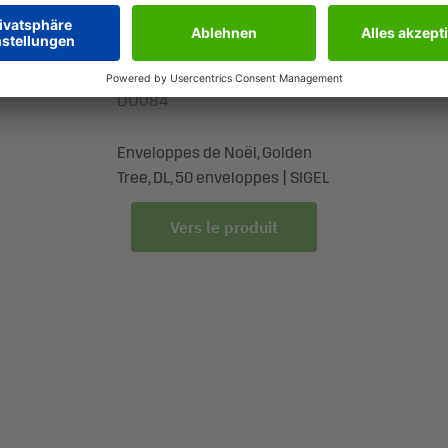
DU084
Enveloppes de Noël, Golden
Tree, DL, 50 enveloppes | SIGEL
Vers le produit