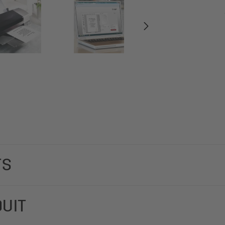
TS
l'ordinaire. Au design unique, à imprimer en un tour de main : 
DUIT
, 100 feuilles). À finition haut de gamme : dorure apportant un