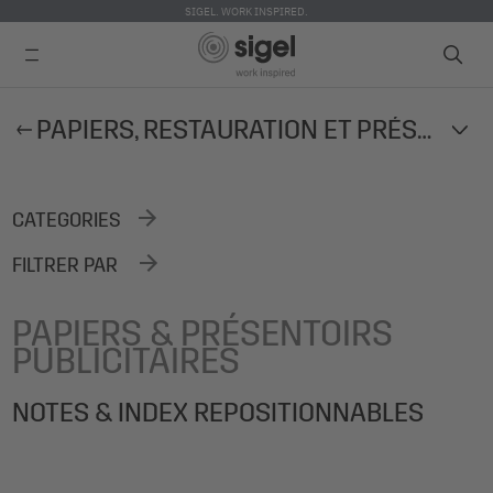
SIGEL. WORK INSPIRED.
Skip
PAPIERS, RESTAURATION ET PRÉSENTOIRS PUBLICITAIRES
to
main
content
CATEGORIES
FILTRER PAR
PAPIERS & PRÉSENTOIRS
PUBLICITAIRES
NOTES & INDEX REPOSITIONNABLES