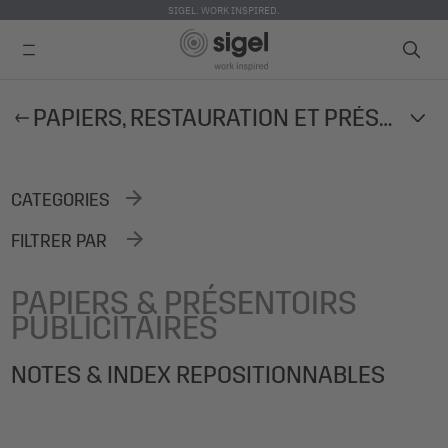
SIGEL. WORK INSPIRED.
Skip
PAPIERS, RESTAURATION ET PRÉSENTOIRS PUBLICITAIRES
to
main
content
CATEGORIES
FILTRER PAR
PAPIERS & PRÉSENTOIRS
PUBLICITAIRES
NOTES & INDEX REPOSITIONNABLES