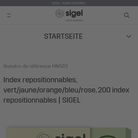
SIGEL. WORK INSPIRED.
Skip
STARTSEITE
to
main
content
Numéro de référence
HN502
Index repositionnables,
vert/jaune/orange/bleu/rose, 200 index
repositionnables | SIGEL