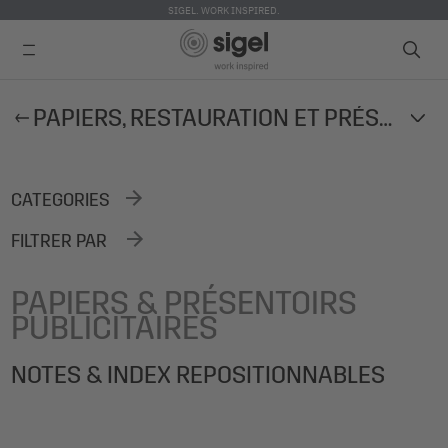
SIGEL. WORK INSPIRED.
Skip
PAPIERS, RESTAURATION ET PRÉSENTOIRS PUBLICITAIRES
to
main
content
CATEGORIES
FILTRER PAR
PAPIERS & PRÉSENTOIRS
PUBLICITAIRES
NOTES & INDEX REPOSITIONNABLES