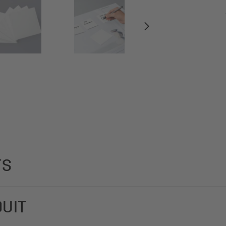
TS
mations brèves ou comme liste de courses. Notes repositionnab
DUIT