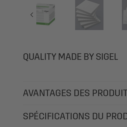
QUALITY MADE BY SIGEL
AVANTAGES DES PRODUI
Idéal pour les notes rapides au bureau, les infor
SPÉCIFICATIONS DU PRO
feuilles. Fabriqué en Allemagne.