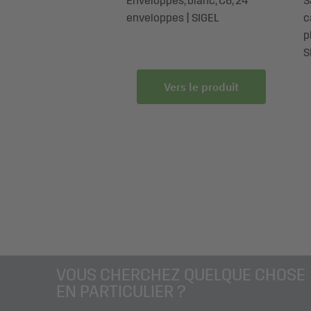
Enveloppes, blanc, C6, 24
S
enveloppes | SIGEL
c
p
S
Vers le produit
VOUS CHERCHEZ QUELQUE CHOSE
EN PARTICULIER ?