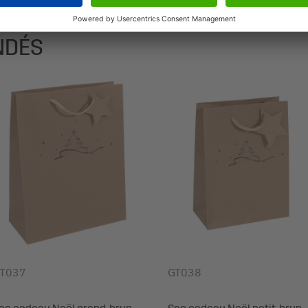
NDÉS
T037
GT038