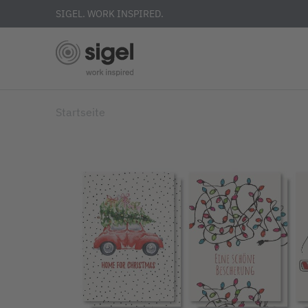
SIGEL. WORK INSPIRED.
Skip
Startseite
to
main
content