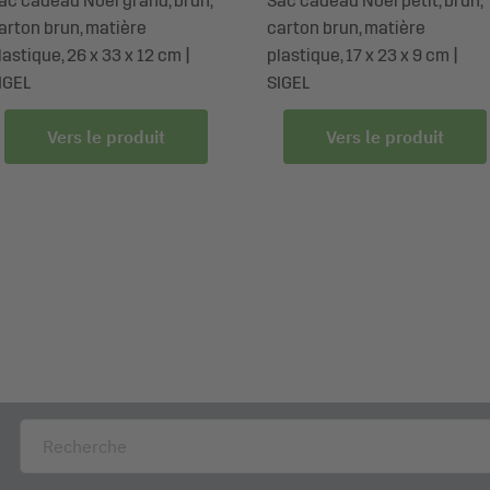
ac cadeau Noël grand, brun,
Sac cadeau Noël petit, brun,
arton brun, matière
carton brun, matière
lastique, 26 x 33 x 12 cm |
plastique, 17 x 23 x 9 cm |
IGEL
SIGEL
Vers le produit
Vers le produit