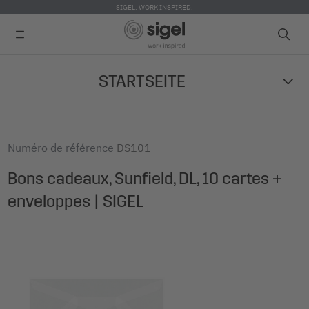
SIGEL. WORK INSPIRED.
Skip
STARTSEITE
to
main
content
Numéro de référence
DS101
Bons cadeaux, Sunfield, DL, 10 cartes +
enveloppes | SIGEL