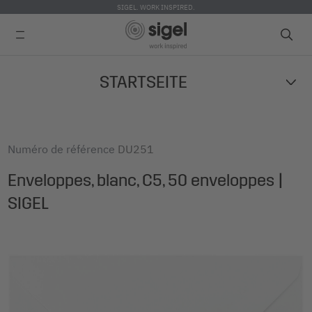
SIGEL. WORK INSPIRED.
Skip
STARTSEITE
to
main
content
Numéro de référence
DU251
Enveloppes, blanc, C5, 50 enveloppes |
SIGEL