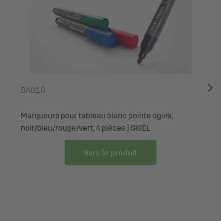
verre et tableaux blancs
Matière plastique EVA léger et indéformable pour une
longue durée de vie
Parfaitement adapté aux marqueurs SIGEL et tous les
marqueurs pour tableaux blancs vendus dans le
commerce
Écoresponsable grâce à l'emballage écologique en
BA010
carton recyclable
Vous voulez visualiser vos idées sur un tableau blanc ou un
Marqueurs pour tableau blanc pointe ogive,
tableau magnétique en verre, afficher les étapes planifiées
noir/bleu/rouge/vert, 4 pièces | SIGEL
d'un projet sur un panneau d'affichage ou rendre visible
Vers le produit
l'état d'avancement d'un projet à toute l'équipe? Alors, les
accessoires pour tableaux blancs SIGEL de haute qualité
sont faits pour vous. Parmi ces outils, vous trouvez tout
dont vous avez besoin pour travailler en mode agile. Vous
n'avez qu'à les déballer et le tour est joué !