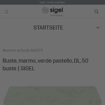
SIGEL. WORK INSPIRED.
Skip
STARTSEITE
to
main
content
Numero articolo
DU171
Buste, marmo, verde pastello, DL, 50
buste | SIGEL