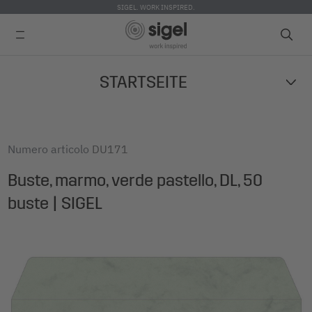
SIGEL. WORK INSPIRED.
Skip
STARTSEITE
to
main
content
Numero articolo
DU171
Buste, marmo, verde pastello, DL, 50
buste | SIGEL