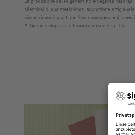
La produzione del tè genera fibre vegetali naturali,
silenziosi di una meticolosa lavorazione artigianal
siamo rimasti colpiti dall'uso consapevole di questi
Abbiamo sviluppato ulteriormente questa idea.