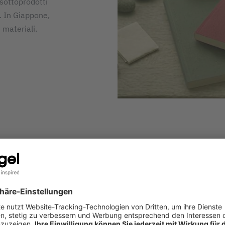
 sottoprodotti
e. In Giappone,
 materiali.