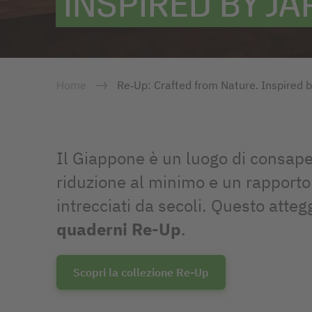
INSPIRED BY JA
Home
Re‑Up: Crafted from Nature. Inspired 
Il Giappone è un luogo di consapev
riduzione al minimo e un rapporto
intrecciati da secoli. Questo atteg
quaderni Re-Up
.
Scopri la collezione Re-Up