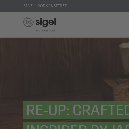
SIGEL. WORK INSPIRED.
Skip
to
main
content
RE‑UP: CRAFTE