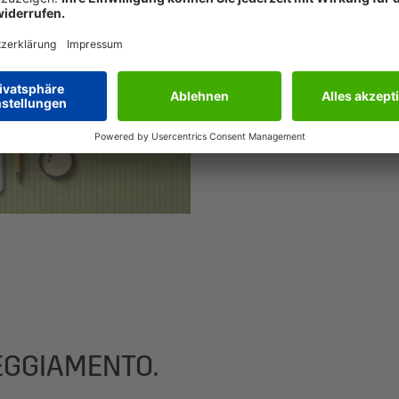
La copertina dei 
ottenute dai resid
semplice element
apprezzamento e d
TEGGIAMENTO.