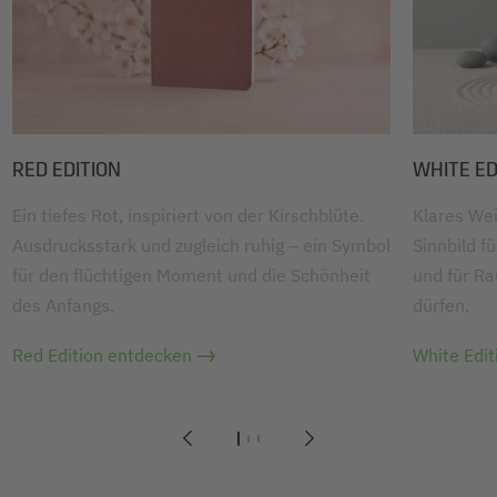
RED EDITION
WHITE ED
Ein tiefes Rot, inspiriert von der Kirschblüte.
Klares Wei
Ausdrucksstark und zugleich ruhig – ein Symbol
Sinnbild f
für den flüchtigen Moment und die Schönheit
und für R
des Anfangs.
dürfen.
Red Edition entdecken
White Edi
1
2
3