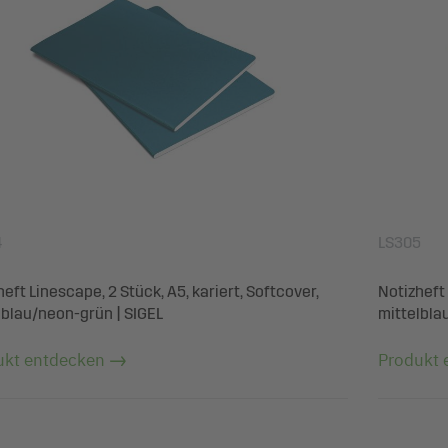
4
LS305
eft Linescape, 2 Stück, A5, kariert, Softcover,
Notizheft 
lblau/neon-grün | SIGEL
mittelbla
ukt entdecken
Produkt 