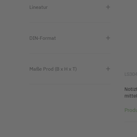
Lineatur
DIN-Format
Maße Prod (B x H x T)
LS30
Notizh
mitte
Prod