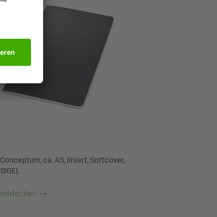
Conceptum, ca. A5, liniert, Softcover,
 SIGEL
entdecken