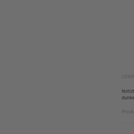
LS30
Notizh
dunke
Prod