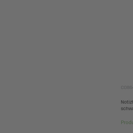
CO86
Notiz
schwa
Prod