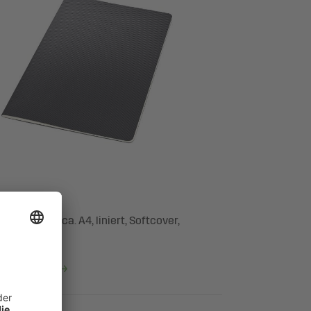
Conceptum, ca. A4, liniert, Softcover,
 SIGEL
entdecken