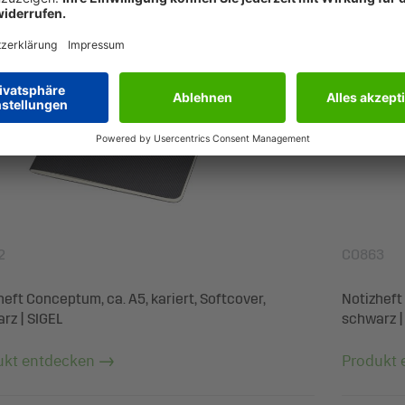
2
CO863
heft Conceptum, ca. A5, kariert, Softcover,
Notizheft 
rz | SIGEL
schwarz |
ukt entdecken
Produkt 