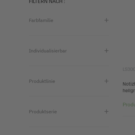
FILTERN NACH
:
Farbfamilie
Individualisierbar
LS30
Produktlinie
Notizh
hellg
Prod
Produktserie