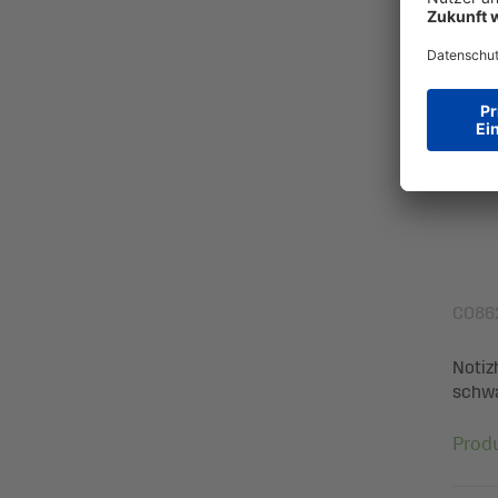
CO86
Notiz
schwa
Prod