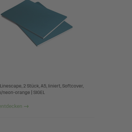
Linescape, 2 Stück, A5, liniert, Softcover,
u/neon-orange | SIGEL
entdecken