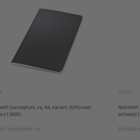
4
CO865
heft Conceptum, ca. A6, kariert, Softcover,
Notizheft 
rz | SIGEL
schwarz |
ukt entdecken
Produkt 