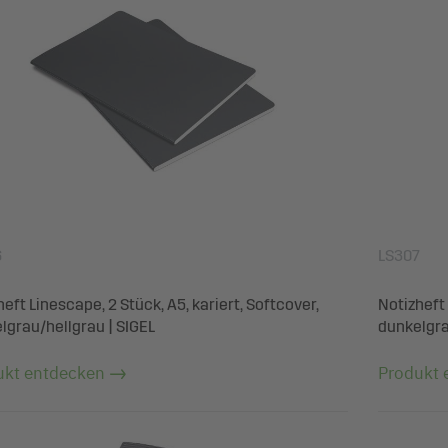
6
LS307
eft Linescape, 2 Stück, A5, kariert, Softcover,
Notizheft 
lgrau/hellgrau | SIGEL
dunkelgra
ukt entdecken
Produkt 