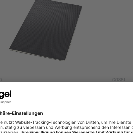
0
CO861
heft Conceptum, ca. A4, kariert, Softcover,
Notizheft 
rz | SIGEL
schwarz |
ukt entdecken
Produkt 