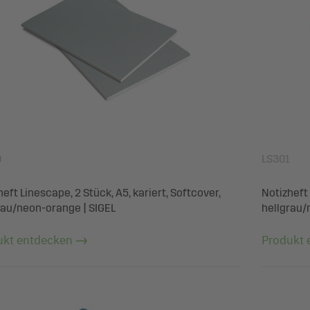
0
LS301
eft Linescape, 2 Stück, A5, kariert, Softcover,
Notizheft 
rau/neon-orange | SIGEL
hellgrau/
ukt entdecken
Produkt 