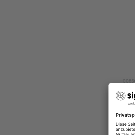
CO86
Notiz
schwa
Prod