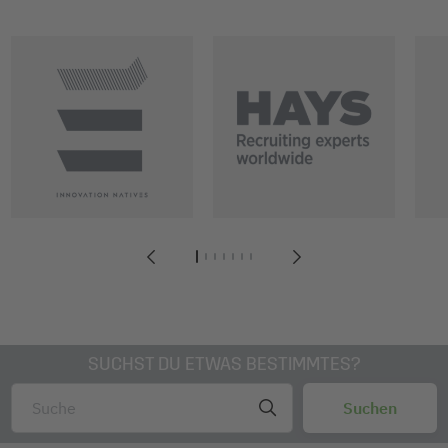
1
2
3
4
5
6
7
SUCHST DU ETWAS BESTIMMTES?