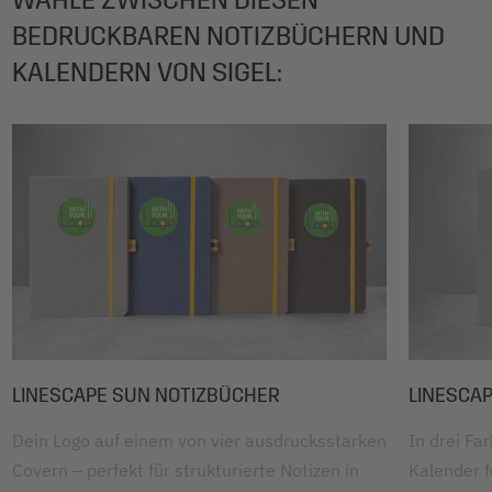
BEDRUCKBAREN NOTIZBÜCHERN UND
KALENDERN VON SIGEL:
LINESCAPE SUN NOTIZBÜCHER
LINESCA
Dein Logo auf einem von vier ausdrucksstarken
In drei Fa
Covern – perfekt für strukturierte Notizen in
Kalender f