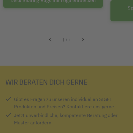
Desk Sharing Bags mit Logo entdecken
Sp
1
2
3
WIR BERATEN DICH GERNE
Gibt es Fragen zu unseren individuellen SIGEL
Produkten und Preisen? Kontaktiere uns gerne.
Jetzt unverbindliche, kompetente Beratung oder
Muster anfordern.