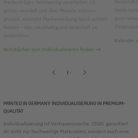
Bestandtei
Markenträger. Hochwertig verarbeitet, CI-
bleibt kon
getreu veredelt und über Monate intensiv
ganz neben
genutzt, entsteht Markenwirkung durch echten
Zielgruppe
Nutzen – klar, nachhaltig und dauerhaft im
Gedächtnis.
Kalender 
Notizbücher zum Individualisieren finden
1
2
PRINTED IN GERMANY: INDIVIDUALISIERUNG IN PREMIUM-
QUALITÄT
Individualisierung ist Vertrauenssache. SIGEL garantiert
dir nicht nur hochwertige Materialien, sondern auch eine