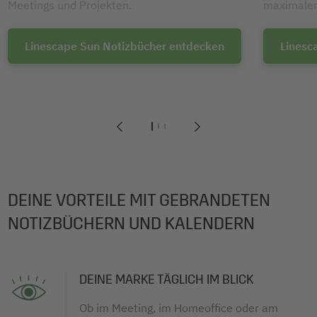
Meetings und Projekten.
maximaler
Linescape Sun Notizbücher entdecken
Linesc
1
2
3
DEINE VORTEILE MIT GEBRANDETEN
NOTIZBÜCHERN UND KALENDERN
DEINE MARKE TÄGLICH IM BLICK
Ob im Meeting, im Homeoffice oder am