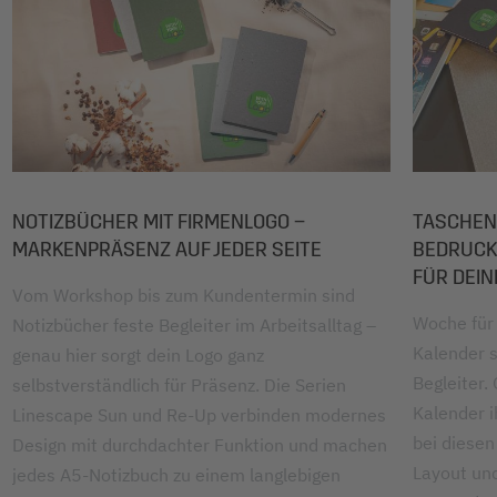
NOTIZBÜCHER MIT FIRMENLOGO –
TASCHEN
MARKENPRÄSENZ AUF JEDER SEITE
BEDRUCKE
FÜR DEI
Vom Workshop bis zum Kundentermin sind
Woche für
Notizbücher feste Begleiter im Arbeitsalltag –
Kalender s
genau hier sorgt dein Logo ganz
Begleiter.
selbstverständlich für Präsenz. Die Serien
Kalender i
Linescape Sun und Re-Up verbinden modernes
bei diesen
Design mit durchdachter Funktion und machen
Layout und
jedes A5-Notizbuch zu einem langlebigen