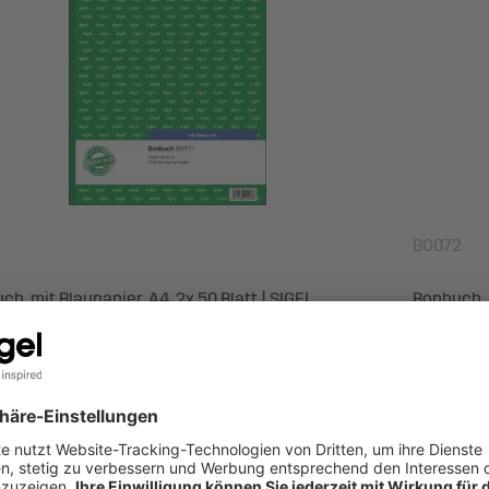
BO072
h, mit Blaupapier, A4, 2x 50 Blatt | SIGEL
Bonbuch, m
ukt entdecken
Produkt 