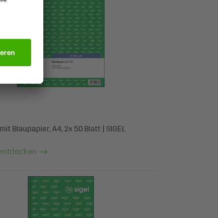
it Blaupapier, A4, 2x 50 Blatt | SIGEL
entdecken