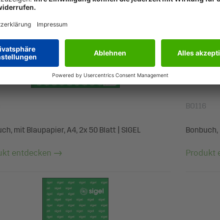
5
BO116
h, mit Blaupapier, A4, 2x 50 Blatt | SIGEL
Bonbuch, m
ukt entdecken
Produkt 