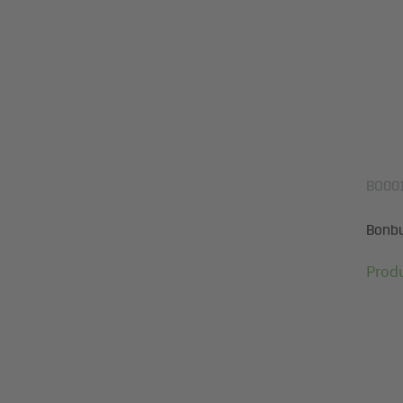
BO00
Bonbuc
Prod