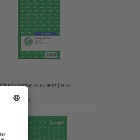
it Blaupapier, 2x 60 Blatt | SIGEL
entdecken