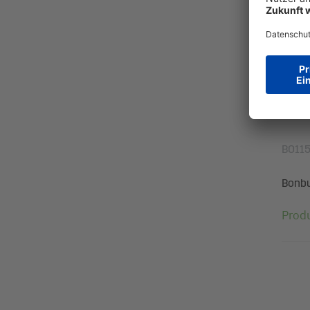
BO11
Bonbuc
Prod