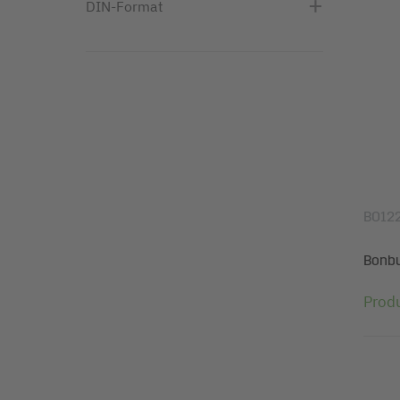
DIN-Format
BO12
Bonbuc
Prod