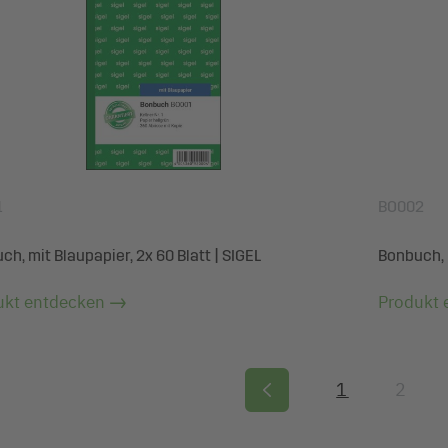
1
BO002
h, mit Blaupapier, 2x 60 Blatt | SIGEL
Bonbuch, m
ukt entdecken
Produkt 
1
2