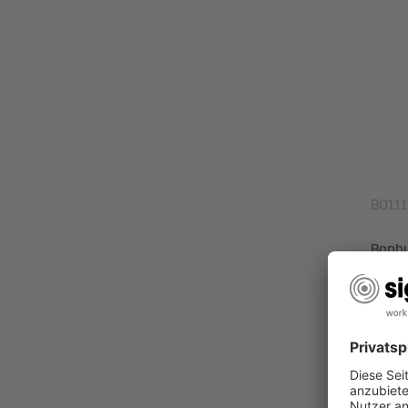
BO111
Bonbuc
Prod