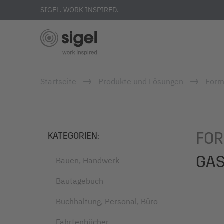
SIGEL. WORK INSPIRED.
Direkt
Startseite
Produkte und Lösungen
Form
zum
Inhalt
FOR
KATEGORIEN
:
GAS
Bauen, Handwerk
Bautagebuch
Buchhaltung, Personal, Büro
Fahrtenbücher