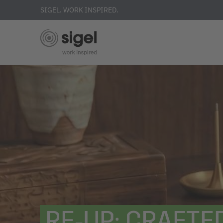
SIGEL. WORK INSPIRED.
Direkt
zum
Inhalt
RE‑UP: CRAFTE