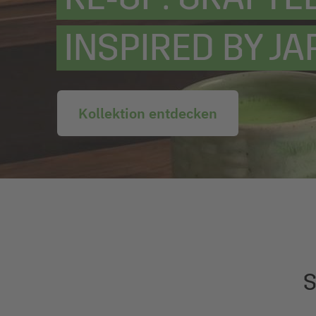
INSPIRED BY JA
Kollektion entdecken
S