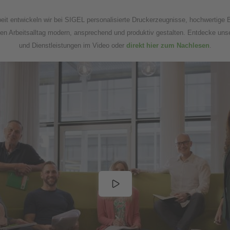
rbeit entwickeln wir bei SIGEL personalisierte Druckerzeugnisse, hochwertige B
inen Arbeitsalltag modern, ansprechend und produktiv gestalten. Entdecke u
und Dienstleistungen im Video oder
direkt hier zum Nachlesen
.