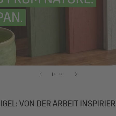
PAN.
1
2
3
4
5
6
IGEL: VON DER ARBEIT INSPIRIER