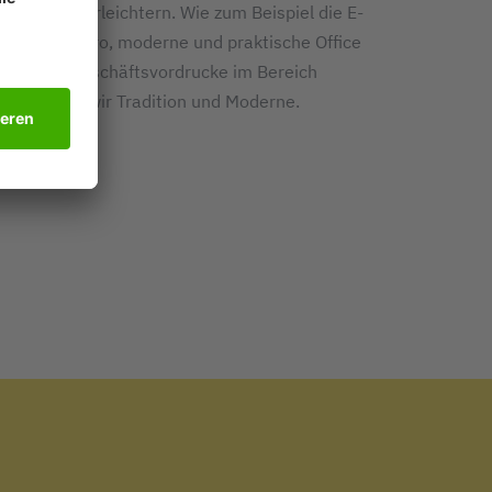
 die Arbeit erleichtern. Wie zum Beispiel die E-
ung Smartpro, moderne und praktische Office
assische Geschäftsvordrucke im Bereich
i vereinen wir Tradition und Moderne.
 erfahren