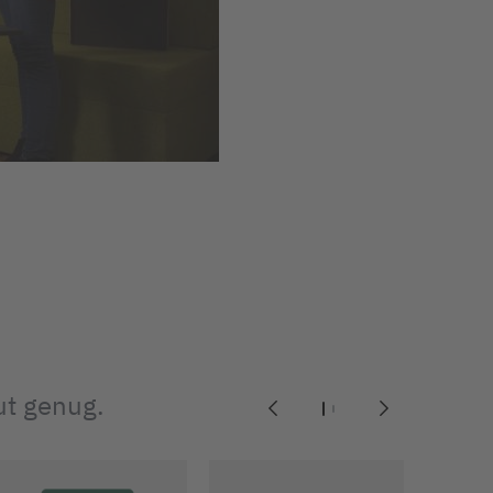
ut genug.
1
2