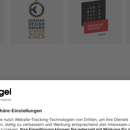
DEINE A
Damit deine Arbei
besser wird entw