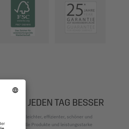
RBEIT – JEDEN TAG BESSER
t jeden Tag leichter, effizienter, schöner und
ickeln wir tolle Produkte und leistungsstarke