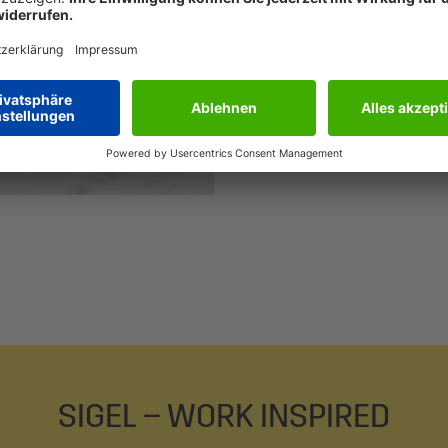
Lösungen, die dir
Procurement Lös
Produkte oder kl
Printworks. Dabe
Mehr über SIGEL
SIGEL – WORK INSPIRED