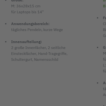
Größe:
B
M: 36x28x15 cm
für Laptops bis 14"
F
C
Anwendungsbereich:
B
tägliches Pendeln, kurze Wege
G
Innenaufteilung:
G
2 große Innenfächer, 2 seitliche
M
Einsteckfächer, Hand-Tragegriffe,
f
Schultergurt, Namensschild
L
f
A
t
A