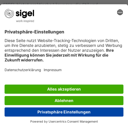
SIGEL bietet praktische Lösungen, die Stil und
Funktionalität vereinen. Unsere Laptoptaschen aus
robustem Filz – die
Desk Sharing Bag Basic
,
Classic und
Bicolor
– sind ideal für den Außendienst. Die Taschen aus
w
...
Mehr lesen
SIGEL PRODUKTE FÜR MOBILES UND
AGILES ARBEITEN