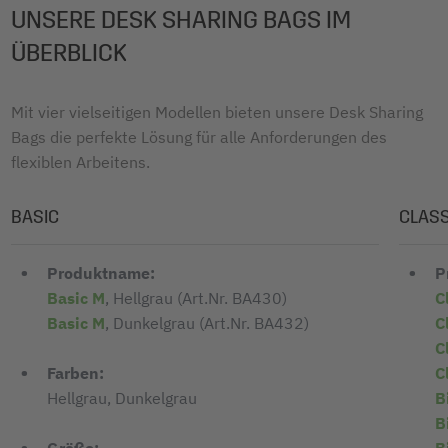
UNSERE DESK SHARING BAGS IM
ÜBERBLICK
Mit vier vielseitigen Modellen bieten unsere Desk Sharing
Bags die perfekte Lösung für alle Anforderungen des
flexiblen Arbeitens.
BASIC
CLASS
Produktname:
P
Basic M
, Hellgrau (Art.Nr. BA430)
C
Basic M
, Dunkelgrau (Art.Nr. BA432)
C
C
C
Farben:
B
Hellgrau, Dunkelgrau
B
B