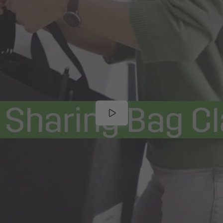
on SIGEL entwickelt und mit großer Sorgfalt gefertigt. Die Ind
in Germany“ steht dabei für hochwertige Verarbeitung und lan
nsport im Büroalltag entwickelt. Das robuste, formstabile Mate
icher stehen. In Kombination mit einer Laptop‑Hülle oder eine
ten. Im zusammengefalteten Zustand nimmt sie nur minimalen Pl
auen.