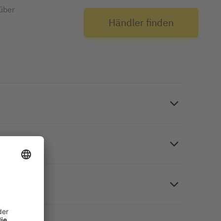
über
Händler finden
. Greifen Sie zu jeder Zeit unabhängig vom
t den Maßen 36 x 28 x 15 cm (B x H x T) für
enden Ziernähten. Möglichkeit zur individuellen