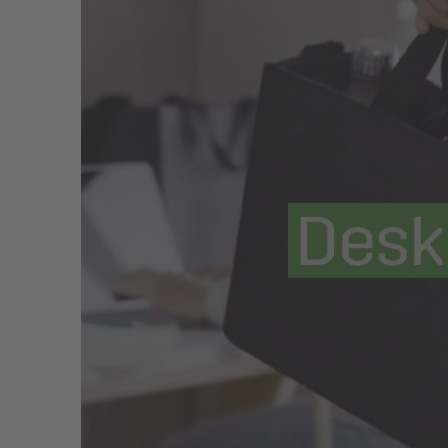
Wo werden die Taschen produziert?
Die Desk Sharing Bags und Bag Accessoires werden v
hauseigenen Produktion in Deutschland – „Printed 
Ist mein Laptop ausreichend geschützt?
Ja. Die Taschen sind speziell für den sicheren Tra
dafür, dass Laptop und Unterlagen geschützt und s
Schutz vor Kratzern, Schmutz und Abnutzung.
Lässt sich die Tasche flach zusammenfalten?
Die Desk Sharing Bag lässt sich flach zusammenfal
Schränken, Schubladen oder Schließfächern verst