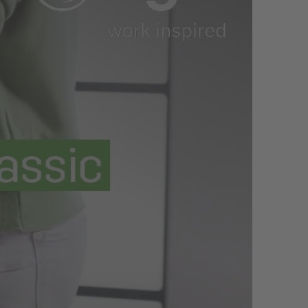
ividualisierung mit Logo erfolgt in unserer
glebige Qualität.
rial und die gepolsterten Innenbereiche sorgen
m Laptop‑Case erhält dein Gerät zusätzlichen
atz ein. Sie lässt sich so platzsparend in